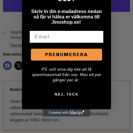
Skriv in din e-mailadress nedan
så får vi hälsa er välkomna till
Fler betalningsalternativ
Jinoshop.se!
Upphämtning tillgänglig på
Jino Maskin AB
Email
Vanligtvis redo inom 24 timmar
Visa butiksinformation
PRENUMERERA
Dela detta:
P
S: och oroa dig inte att få
spam/massmail från oss. Max ett par
gånger per år.
Beskrivning
NEJ, TACK
Vikan tvättborstkit med en bilborste med
vattengenomströmning 250 mm, mjuk/delad, och ett
vattenmatat teleskopskaft i aluminium med klickfäste,
längden är 1060-1600 mm.