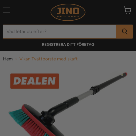
Meny
Visa
varuk
REGISTRERA DITT FÖRETAG
Hem
Vikan Tvättborste med skaft