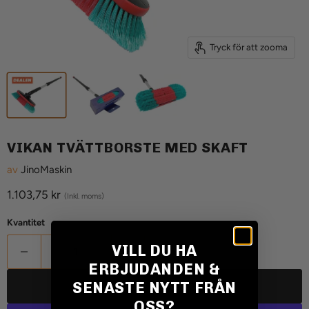
Tryck för att zooma
VIKAN TVÄTTBORSTE MED SKAFT
av
JinoMaskin
Aktuellt pris
1.103,75 kr
(Inkl. moms)
Kvantitet
VILL DU HA
ERBJUDANDEN &
SENASTE NYTT FRÅN
LÄGG TILL I VARUKORGEN
OSS?