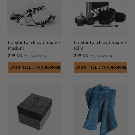
Medium
Hård
Borstar för skruvdragare -
Borstar för skruvdragare -
Medium
Hård
298,00 kr
298,00 kr
(Inkl. moms)
(Inkl. moms)
LÄGG TILL I VARUKORGEN
LÄGG TILL I VARUKORGEN
Applikator
Torkduk
-
Dubbelsidig