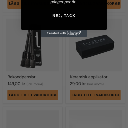
gånger per år.
LÄGG TILL I VARUKORGEN
LÄGG TILL I VARUKORGEN
NEJ, TACK
Rekondpenslar
Keramisk
applikator
Rekondpenslar
Keramisk applikator
149,00 kr
29,00 kr
(Inkl. moms)
(Inkl. moms)
LÄGG TILL I VARUKORGEN
LÄGG TILL I VARUKORGEN
Borstar
Borstar
för
för
skruvdragare
skruvdragare
-
-