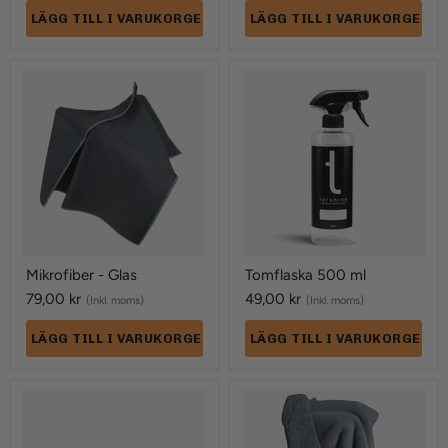
LÄGG TILL I VARUKORGEN
LÄGG TILL I VARUKORGEN
Mikrofiber
Tomflaska
-
500
Glas
ml
Mikrofiber - Glas
Tomflaska 500 ml
79,00 kr
49,00 kr
(Inkl. moms)
(Inkl. moms)
LÄGG TILL I VARUKORGEN
LÄGG TILL I VARUKORGEN
Fläckborttagningssvamp
Mikrofiber
5-
-
pack
Fluff