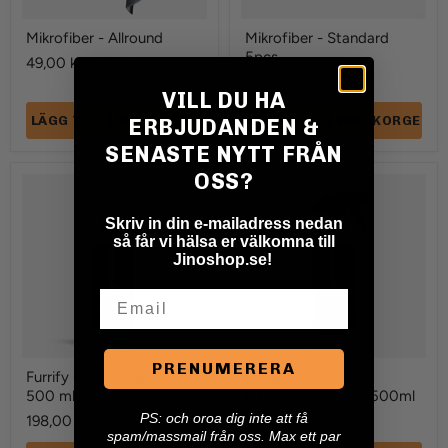
Mikrofiber - Allround
Mikrofiber - Standard
5pcs
49,00 kr
(Inkl. moms)
198,00 kr
(Inkl. moms)
VILL DU HA
LÄGG TILL I VARUKORGEN
LÄGG TILL I VARUKORGEN
ERBJUDANDEN &
SENASTE NYTT FRÅN
OSS?
Furrify
Enhance
-
-
Djurschampo
Interiörbehandling
Skriv in din e-mailadress nedan
500
500ml
så får vi hälsa er välkomna till
ml
Jinoshop.se!
Email
PRENUMERERA
Furrify - Djurschampo
Enhance -
500 ml
Interiörbehandling 500ml
P
S: och oroa dig inte att få
198,00 kr
198,00 kr
(Inkl. moms)
(Inkl. moms)
spam/massmail från oss. Max ett par