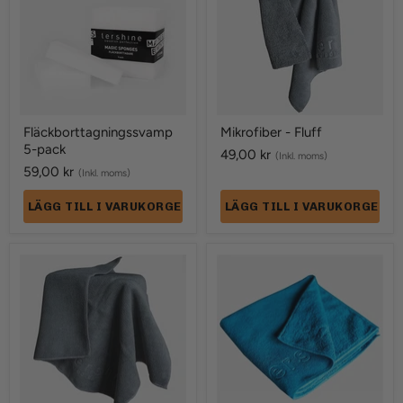
Fläckborttagningssvamp
Mikrofiber - Fluff
5-pack
49,00 kr
(Inkl. moms)
59,00 kr
(Inkl. moms)
LÄGG TILL I VARUKORGEN
LÄGG TILL I VARUKORGEN
Mikrofiber
Mikrofiber
-
-
Allround
Standard
5pcs