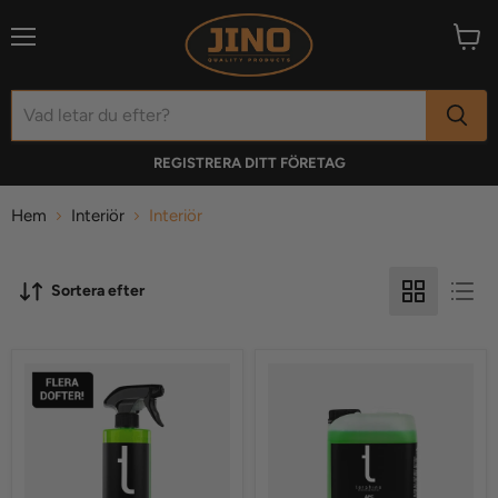
Meny
Visa
varuk
REGISTRERA DITT FÖRETAG
Hem
Interiör
Interiör
Sortera efter
APC
APC
-
-
Allrengöring
Allrengöring
500
5
ml
L