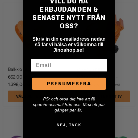
VILL DU HA
ERBJUDANDEN &
Balkklo
Balkvagn
BC
MBT
SENASTE NYTT FRÅN
OSS?
Skriv in din e-mailadress nedan
så får vi hälsa er välkomna till
Jinoshop.se!
Email
Balkklo BC
Balkvagn MBT
662,00 kr
-
983,00 kr
-
(Inkl. moms)
(Inkl. moms)
PRENUMERERA
1.398,00 kr
4.000,00 kr
(Inkl. moms)
(Inkl. moms)
VÄLJ ALTERNATIV
VÄLJ ALTERNATIV
P
S: och oroa dig inte att få
spam/massmail från oss. Max ett par
gånger per år.
Bandsling
Bandsling
WLL
WLL
1ton
2ton
NEJ, TACK
Bredd:
Bredd:
50mm
60mm