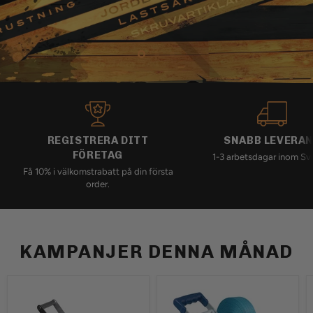
Bild
Bild
Bild
2
3
1
Bild
1
av
3
REGISTRERA DITT
SNABB LEVERA
FÖRETAG
1-3 arbetsdagar inom Sve
Få 10% i välkomstrabatt på din första
order.
KAMPANJER DENNA MÅNAD
Basic
Ergo
75
Quick'nDry
2-
2-