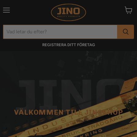
Meny
Visa
varuk
REGISTRERA DITT FÖRETAG
VÄLKOMMEN TILL JINOSHOP