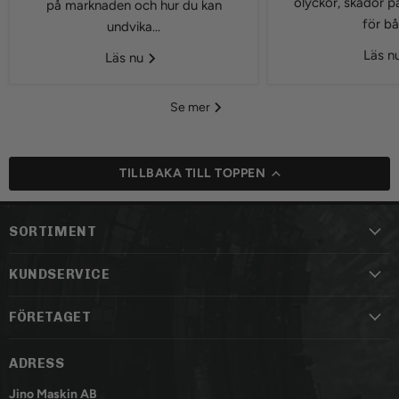
olyckor, skador p
på marknaden och hur du kan
för bå
undvika...
Läs n
Läs nu
Se mer
TILLBAKA TILL TOPPEN
SORTIMENT
KUNDSERVICE
FÖRETAGET
ADRESS
Jino Maskin AB