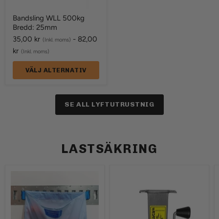
Bandsling WLL 500kg
Bredd: 25mm
35,00 kr
-
82,00
(Inkl. moms)
kr
(Inkl. moms)
VÄLJ ALTERNATIV
SE ALL LYFTUTRUSTNIG
LASTSÄKRING
BandiBag
Bandupprullare
för
bultning
Snurrebuss
Rostfr