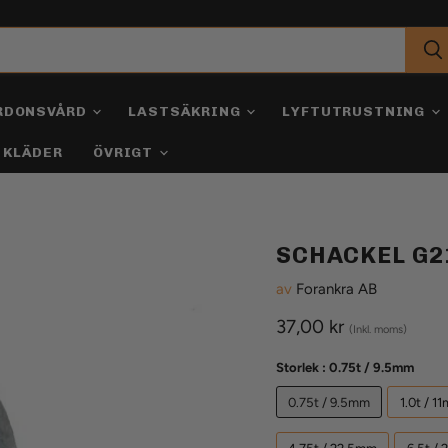
RDONSVÅRD
LASTSÄKRING
LYFTUTRUSTNING
KLÄDER
ÖVRIGT
SCHACKEL G2
av
Forankra AB
Aktuellt pris
37,00 kr
(Inkl. moms)
Storlek :
0.75t / 9.5mm
0.75t / 9.5mm
1.0t / 1