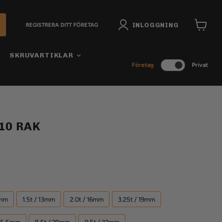
INLOGGNING
REGISTRERA DITT FÖRETAG
Visa
varukor
SKRUVARTIKLAR
Företag
Privat
10 RAK
1mm
1.5t / 13mm
2.0t / 16mm
3.25t / 19mm