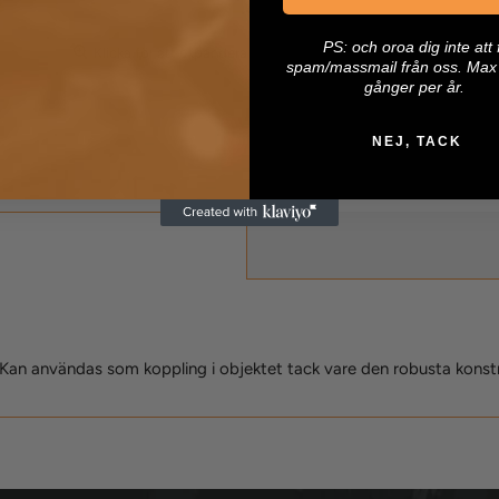
P
S: och oroa dig inte att 
Klicka för att expandera
spam/massmail från oss. Max 
gånger per år.
NEJ, TACK
 Kan användas som koppling i objektet tack vare den robusta konst