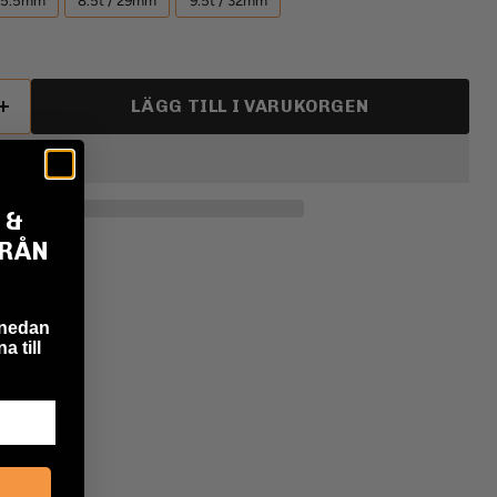
 25.5mm
8.5t / 29mm
9.5t / 32mm
LÄGG TILL I VARUKORGEN
 &
FRÅN
 nedan
a till