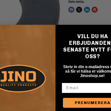
Dela detta:
VILL DU HA
ERBJUDANDEN
SENASTE NYTT 
OSS?
Skriv in din e-mailadress
så får vi hälsa er välkomn
Jinoshop.se!
Email
Klicka för att expandera
PRENUMERERA