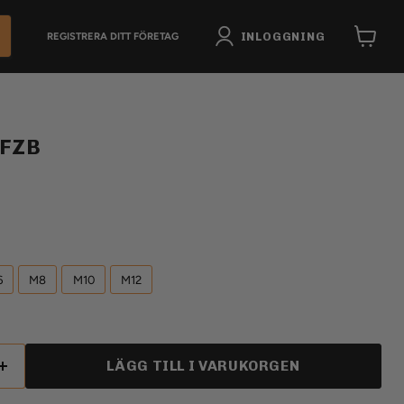
INLOGGNING
REGISTRERA DITT FÖRETAG
Visa
varukor
 FZB
6
M8
M10
M12
LÄGG TILL I VARUKORGEN