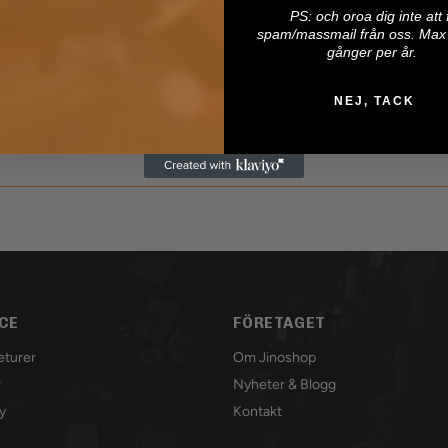
P
S: och oroa dig inte att 
spam/massmail från oss. Max 
gånger per år.
NEJ, TACK
CE
FÖRETAGET
Returer
Om Jinoshop
r
Nyheter & Blogg
y
Kontakt