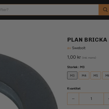
PLAN BRICKA
av
Swebolt
Aktuellt pris
1,00 kr
(Inkl. moms)
Storlek :
M3
M3
M4
M5
M
Kvantitet