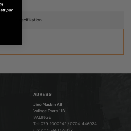
få
ett par
Specifikation
ADRESS
Jino Maskin AB
Valinge Toarp 11B
VALINGE
Tel: 079-1000242 / 0704-446924
Org.nr: 559437-9827