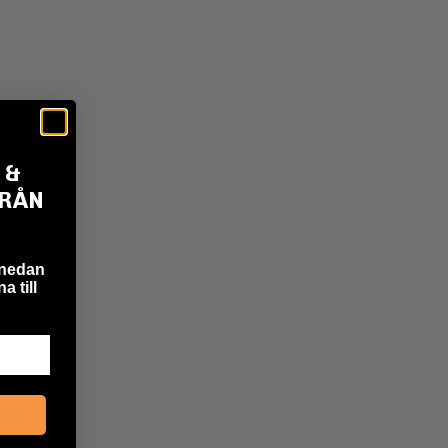
 &
FRÅN
 nedan
a till