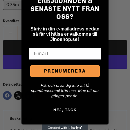
ERBJUDANDEN &
0.35m
0.6m
SENASTE NYTT FRÅN
OSS?
Kvantitet
Skriv in din e-mailadress nedan
så får vi hälsa er välkomna till
Jinoshop.se!
LÄGG TILL I VARUKORGEN
Email
PRENUMERERA
Fler betalningsalternativ
Dela detta:
P
S: och oroa dig inte att få
spam/massmail från oss. Max ett par
gånger per år.
NEJ, TACK
Beskrivning