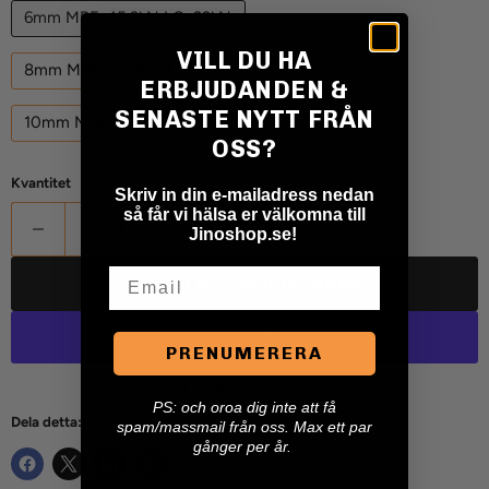
6mm MBF: 45.2kN LC: 22kN
VILL DU HA
8mm MBF: 80.4kN LC: 40kN
ERBJUDANDEN &
SENASTE NYTT FRÅN
10mm MBF: 126kN LC: 63kN
OSS?
Kvantitet
Skriv in din e-mailadress nedan
så får vi hälsa er välkomna till
Jinoshop.se!
Email
LÄGG TILL I VARUKORGEN
PRENUMERERA
Fler betalningsalternativ
P
S: och oroa dig inte att få
Dela detta:
spam/massmail från oss. Max ett par
gånger per år.