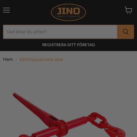
Meny
Visa
varuk
REGISTRERA DITT FÖRETAG
Hem
Kättingspännare 2par