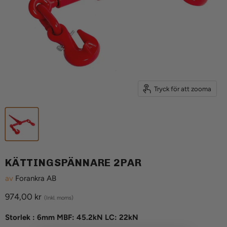
Tryck för att zooma
KÄTTINGSPÄNNARE 2PAR
av
Forankra AB
Aktuellt pris
974,00 kr
(Inkl. moms)
Storlek :
6mm MBF: 45.2kN LC: 22kN