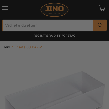
Meny
Visa
varuk
REGISTRERA DITT FÖRETAG
Hem
Insats 80 BA7-2