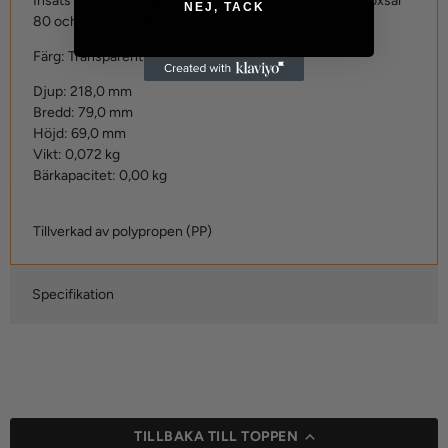
Insats 80 BA7-2. Kan bl.a. användas för A-sorter 80, Boxsar
NEJ, TACK
80 och CarryLite 80.
Färg: Transparent
Djup: 218,0 mm
Bredd: 79,0 mm
Höjd: 69,0 mm
Vikt: 0,072 kg
Bärkapacitet: 0,00 kg
Tillverkad av polypropen (PP)
Specifikation
TILLBAKA TILL TOPPEN