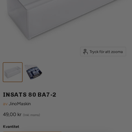
Tryck för att zooma
INSATS 80 BA7-2
av
JinoMaskin
Aktuellt pris
49,00 kr
(Inkl. moms)
Kvantitet