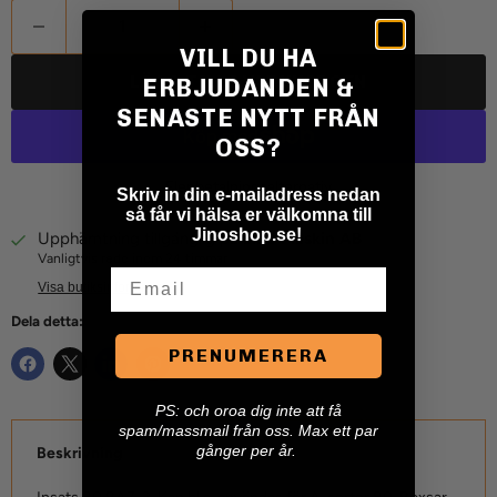
VILL DU HA
LÄGG TILL I VARUKORGEN
ERBJUDANDEN &
SENASTE NYTT FRÅN
OSS?
Fler betalningsalternativ
Skriv in din e-mailadress nedan
så får vi hälsa er välkomna till
Jinoshop.se!
Upphämtning tillgänglig på
Jino Maskin AB
Vanligtvis redo inom 24 timmar
Email
Visa butiksinformation
Dela detta:
PRENUMERERA
P
S: och oroa dig inte att få
spam/massmail från oss. Max ett par
gånger per år.
Beskrivning