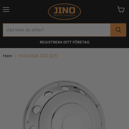
Meny
Visa
varuk
REGISTRERA DITT FÖRETAG
Hem
HJULSIDA STD 22,5″