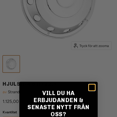
Tryck för att zooma
HJULSIDA STD 22,5″
VILL DU HA
av
Strands Group AB
ERBJUDANDEN &
Aktuellt pris
1.125,00 kr
(Inkl. moms)
SENASTE NYTT FRÅN
Kvantitet
OSS?