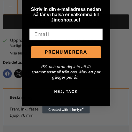
Skriv in din e-mailadress nedan
så får vi hälsa er välkomna till
Jinoshop.se!
LÄGG TILL I VARUKORGEN
Email
Upphämtning tillgänglig på
Jino Maskin AB
Vanligtvis redo inom 24 timmar
PRENUMERERA
Visa butiksinformation
Dela detta:
P
S: och oroa dig inte att få
spam/massmail från oss. Max ett par
gånger per år.
NEJ, TACK
Beskrivning
Fram. Inkl. fäste.
Djup: 76 mm