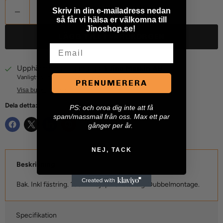
Skriv in din e-mailadress nedan
så får vi hälsa er välkomna till
Jinoshop.se!
LÄGG TILL I VARUKORGEN
Email
Upphämtning tillgänglig på
Jino Maskin AB
Vanligtvis redo inom 24 timmar
PRENUMERERA
Visa butiksinformation
Dela detta:
P
S: och oroa dig inte att få
spam/massmail från oss. Max ett par
gånger per år.
NEJ, TACK
Beskrivning
Bak. Inkl fästring. 150mm djup.För stålfälg. Dubbelmontage.
Specifikation