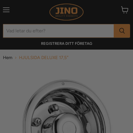
Meny
Visa
varuk
REGISTRERA DITT FÖRETAG
Hem
HJULSIDA DELUXE 17,5″