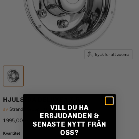
Tryck för att zooma
HJULSIDA DELUXE 17,5″
VILL DU HA
av
Strands Group AB
ERBJUDANDEN &
Aktuellt pris
1.995,00 kr
(Inkl. moms)
SENASTE NYTT FRÅN
OSS?
Kvantitet