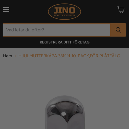
Meny
Visa
varuk
REGISTRERA DITT FÖRETAG
Hem
HJULMUTTERKÅPA 33MM 10-PACK,FÖR PLÅTFÄLG