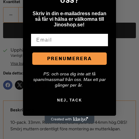
OSS?
Kvantitet
Skriv in din e-mailadress nedan
så får vi hälsa er välkomna till
Jinoshop.se!
LÄGG TILL I VARUKORGEN
Email
Upphämtning tillgänglig på
Jino Maskin AB
Vanligtvis redo inom 24 timmar
PRENUMERERA
Visa butiksinformation
Dela detta:
P
S: och oroa dig inte att få
spam/massmail från oss. Max ett par
gånger per år.
NEJ, TACK
Beskrivning
10-pack. 33mm. Rostfritt stål, blankpolerad. 44mm hög.OBS!
Smörj muttern ordentligt före montering av mutterkåpan.