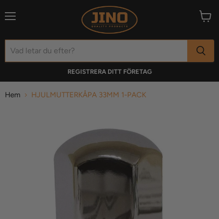
Meny
Visa
varuk
REGISTRERA DITT FÖRETAG
Hem
HJULMUTTERKÅPA 33MM 1-PACK