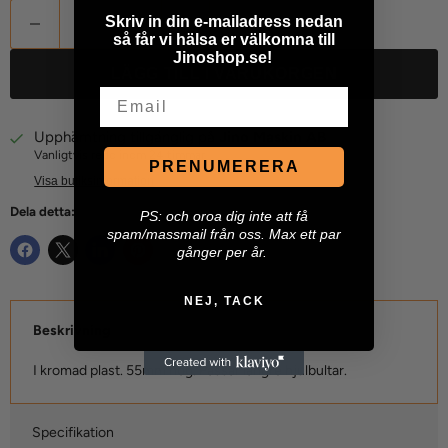
Skriv in din e-mailadress nedan
så får vi hälsa er välkomna till
Jinoshop.se!
LÄGG TILL I VARUKORGEN
Email
Upphämtning tillgänglig på
Jino Maskin AB
Vanligtvis redo inom 24 timmar
PRENUMERERA
Visa butiksinformation
Dela detta:
P
S: och oroa dig inte att få
spam/massmail från oss. Max ett par
gånger per år.
NEJ, TACK
Beskrivning
I kromad plast. 55mm hög. Passar längre hjulbultar.
Specifikation