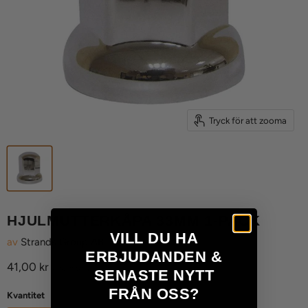
Tryck för att zooma
HJULMUTTERKÅPA 33MM 1-PACK
VILL DU HA
av
Strands Group AB
ERBJUDANDEN &
Aktuellt pris
41,00 kr
(Inkl. moms)
SENASTE NYTT
FRÅN OSS?
Kvantitet