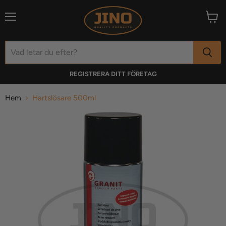
Meny
Visa
varuk
REGISTRERA DITT FÖRETAG
Hem
Hartslösare 500ml