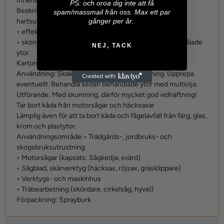
Innehåll:
500 ml
P
S: och oroa dig inte att få
Beskrivning:
• Utvecklad för enkel rengöring av tunga
spam/massmail från oss. Max ett par
gånger per år.
hartsuppbyggnader och grov smuts
• effektiv med hög rengöringsförmåga
• skonsam mot material, idealisk för metall, plast och målade
NEJ, TACK
ytor
Kartonginnehåll:
12
Användning:
Skaka ordentligt innan användning. Upprepa
eventuellt. Behandla sedan behandlade ytor med multiolja.
Utförande:
Med skumning, därför mycket god vidhäftning!
Tar bort kåda från motorsågar och häcksaxar
Lämplig även för att ta bort kåda och fågelavfall från färg, glas,
krom och plastytor.
Användningsområde:
• Trädgårds-, jordbruks- och
skogsbruksutrustning
• Motorsågar (kapsats: Sågkedja, svärd)
• Sågblad, skärverktyg (häcksax, röjsax, gräsklippare)
• Verktygs- och maskinhus
• Träbearbetning (skördare, cirkelsåg, hyvel)
Förpackning:
Sprayburk