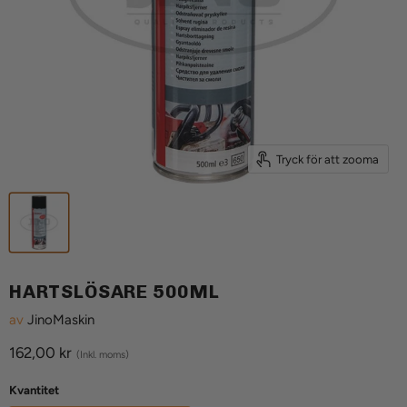
Tryck för att zooma
HARTSLÖSARE 500ML
av
JinoMaskin
Aktuellt pris
162,00 kr
(Inkl. moms)
Kvantitet