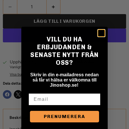
LÄGG TILL I VARUKORGEN
VILL DU HA
ERBJUDANDEN &
Fler betalningsalternativ
SENASTE NYTT FRÅN
OSS?
Upphämtning tillgänglig på
Jino Maskin AB
Vanligtvis redo inom 24 timmar
Skriv in din e-mailadress nedan
Visa butiksinformation
så får vi hälsa er välkomna till
Dela detta:
Jinoshop.se!
Email
PRENUMERERA
Beskrivning