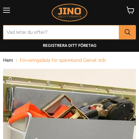
Meny
Visa
varuk
REGISTRERA DITT FÖRETAG
Hem
Förvaringslåda för spännband Galvat stål