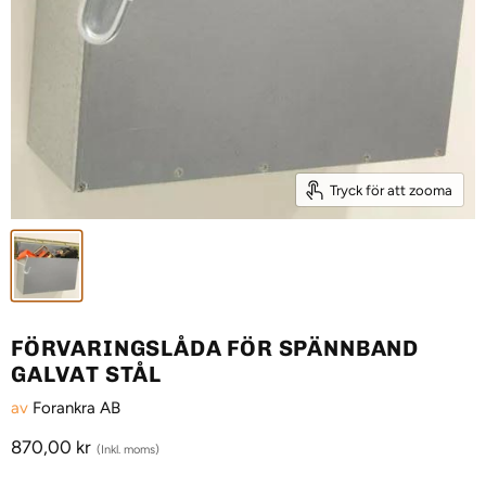
Tryck för att zooma
FÖRVARINGSLÅDA FÖR SPÄNNBAND
GALVAT STÅL
av
Forankra AB
Aktuellt pris
870,00 kr
(Inkl. moms)