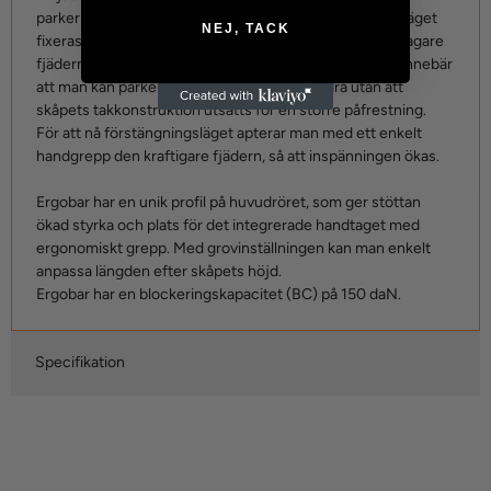
parkeringsläge och ett förstängningsläge. I parkeringsläget
NEJ, TACK
fixeras stöttan mellan golv och tak med hjälp av den svagare
fjädern. Stöttan belastar då taket med ca 30 kg, vilket innebär
att man kan parkera flera stöttor intill varandra utan att
skåpets takkonstruktion utsätts för en större påfrestning.
För att nå förstängningsläget apterar man med ett enkelt
handgrepp den kraftigare fjädern, så att inspänningen ökas.
Ergobar har en unik profil på huvudröret, som ger stöttan
ökad styrka och plats för det integrerade handtaget med
ergonomiskt grepp. Med grovinställningen kan man enkelt
anpassa längden efter skåpets höjd.
Ergobar har en blockeringskapacitet (BC) på 150 daN.
Specifikation