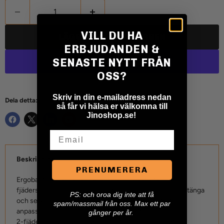
VILL DU HA
LÄGG TILL I VARUKORGEN
ERBJUDANDEN &
SENASTE NYTT FRÅN
OSS?
Fler betalningsalternativ
Skriv in din e-mailadress nedan
Dela detta:
så får vi hälsa er välkomna till
Jinoshop.se!
Email
Beskrivning
PRENUMERERA
Ergobar Standard är en patenterad godsstötta med 2-
fjädersfunktion och låg vikt, som gör det lättare att förstänga
P
S: och oroa dig inte att få
och separera gods på lastbäraren. Höjden på stöttan är
spam/massmail från oss. Max ett par
anpassad till skåp med invändig ”Europahöjd”.
gånger per år.
2-fjädersfunktionen innebär att stöttan har både ett