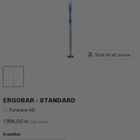
Tryck för att zooma
ERGOBAR - STANDARD
av
Forankra AB
Aktuellt pris
1.994,00 kr
(Inkl. moms)
Kvantitet