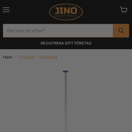
Meny
Visa
varuk
REGISTRERA DITT FÖRETAG
Hem
Ergobar - Standard