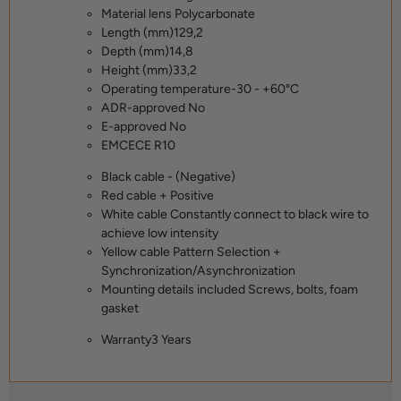
Material lens
Polycarbonate
Length (mm)
129,2
Depth (mm)
14,8
Height (mm)
33,2
Operating temperature
-30 - +60°C
ADR-approved
No
E-approved
No
EMC
ECE R10
Black cable
- (Negative)
Red cable
+ Positive
White cable
Constantly connect to black wire to
achieve low intensity
Yellow cable
Pattern Selection +
Synchronization/Asynchronization
Mounting details included
Screws, bolts, foam
gasket
Warranty
3 Years