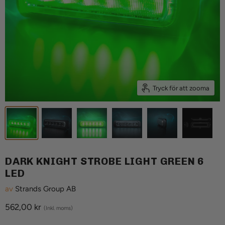
Tryck för att zooma
DARK KNIGHT STROBE LIGHT GREEN 6
LED
av
Strands Group AB
Aktuellt pris
562,00 kr
(Inkl. moms)