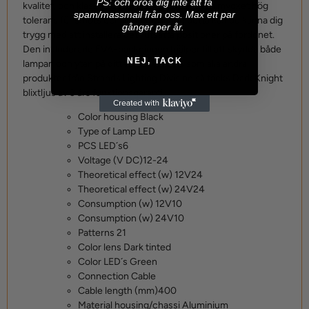
P
S: och oroa dig inte att få
kvalitet, och klassningen IP69K garanterar en mycket hög
spam/massmail från oss. Max ett par
tolerans för smuts och väta. Tack vare detta kan du känna dig
gånger per år.
trygg med att installera det i utsatta positioner på fordonet.
Den inkluderade EVA-packningen hjälper till att skydda både
NEJ, TACK
lampan och ytan på ditt fordon. Precis som alla andra
produkter från Strands Lighting Division så täcks Dark Knight
blixtljus av 3 års funktionsgaranti.
Color housing
Black
Type of Lamp
LED
PCS LED´s
6
Voltage (V DC)
12-24
Theoretical effect (w) 12V
24
Theoretical effect (w) 24V
24
Consumption (w) 12V
10
Consumption (w) 24V
10
Patterns
21
Color lens
Dark tinted
Color LED´s
Green
Connection
Cable
Cable length (mm)
400
Material housing/chassi
Aluminium