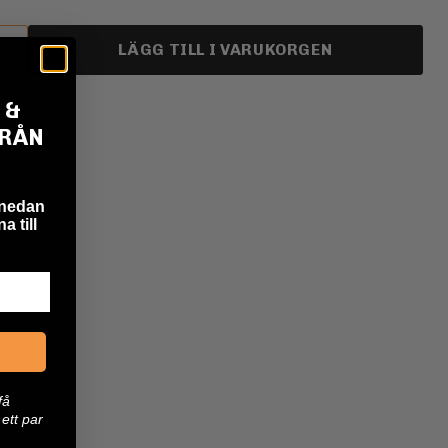
LÄGG TILL I VARUKORGEN
 &
FRÅN
 nedan
a till
få
ett par