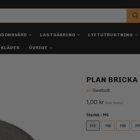
RDONSVÅRD
LASTSÄKRING
LYFTUTRUSTNING
KLÄDER
ÖVRIGT
PLAN BRICKA
av
Swebolt
Aktuellt pris
1,00 kr
(Inkl. moms)
Storlek :
M5
M5
M6
M8
M