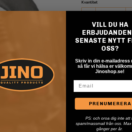
Kvantitet
VILL DU HA
Dela detta:
ERBJUDANDEN
SENASTE NYTT 
OSS?
Skriv in din e-mailadress
så får vi hälsa er välkomn
Jinoshop.se!
Email
PRENUMERERA
Klicka för att expandera
P
S: och oroa dig inte att 
spam/massmail från oss. Max 
gånger per år.