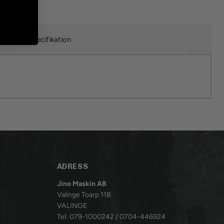
Specifikation
ADRESS
Jino Maskin AB
Valinge Toarp 11B
VALINGE
Tel: 079-1000242 / 0704-446924