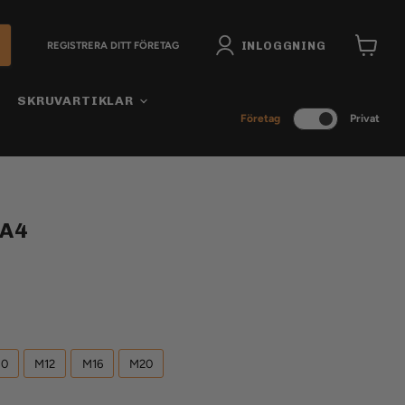
INLOGGNING
REGISTRERA DITT FÖRETAG
Visa
varukor
SKRUVARTIKLAR
Företag
Privat
 A4
10
M12
M16
M20