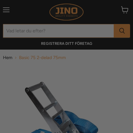
Meny
Visa
varuk
REGISTRERA DITT FÖRETAG
Hem
Basic 75 2-delad 75mm