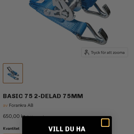
Tryck för att zooma
BASIC 75 2-DELAD 75MM
av
Forankra AB
Aktuellt pris
650,00 kr
(Inkl. moms)
VILL DU HA
Kvantitet