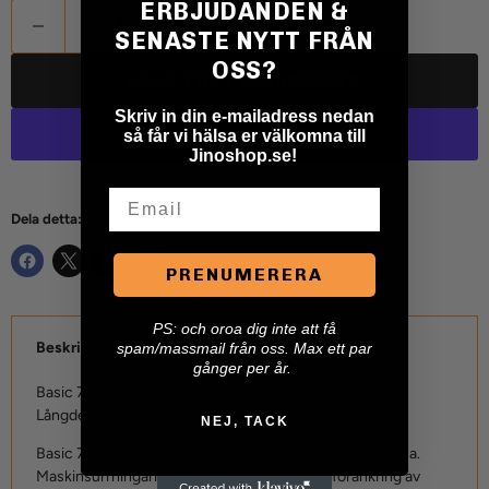
ERBJUDANDEN &
SENASTE NYTT FRÅN
OSS?
LÄGG TILL I VARUKORGEN
Skriv in din e-mailadress nedan
så får vi hälsa er välkomna till
Jinoshop.se!
Fler betalningsalternativ
Email
Dela detta:
PRENUMERERA
P
S: och oroa dig inte att få
Beskrivning
spam/massmail från oss. Max ett par
gånger per år.
Basic 75 2-delad 75mm Kortdel: 0,5m med dubbelkrok
Långdel: 3,5m med dubbelkrok LC: 4500daN Färg: Blå.
NEJ, TACK
Basic 75 är en surrning för de riktigt tunga transporterna.
Maskinsurrningarna används i huvudsak för förankring av