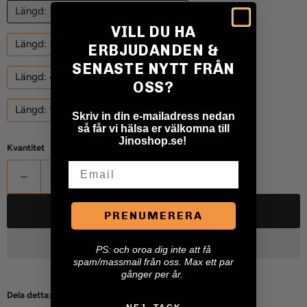
Längd: 1.0meter Omkrets: 2.0meter
VILL DU HA
Längd: 3.0meter Omkrets: 6.0meter
ERBJUDANDEN &
SENASTE NYTT FRÅN
Längd: 4.0meter Omkrets: 8.0meter
OSS?
Längd: 5.0meter Omkrets: 10.0meter
Skriv in din e-mailadress nedan
så får vi hälsa er välkomna till
Jinoshop.se!
Kvantitet
Email
LÄGG TILL I VARUKORGEN
PRENUMERERA
P
S: och oroa dig inte att få
spam/massmail från oss. Max ett par
gånger per år.
Dela detta: