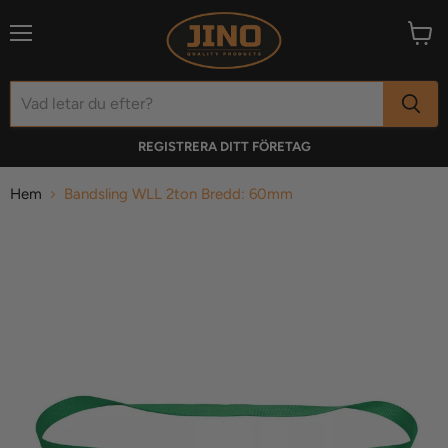
Meny
Visa
varuk
REGISTRERA DITT FÖRETAG
Hem
Bandsling WLL 2ton Bredd: 60mm