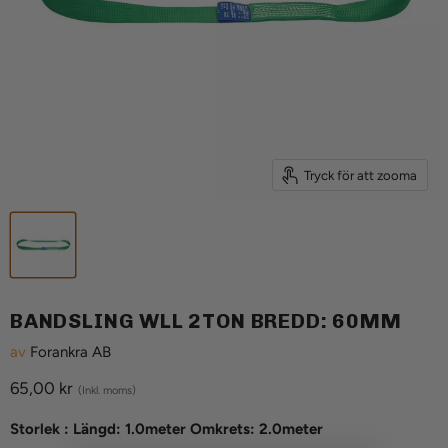
Tryck för att zooma
BANDSLING WLL 2TON BREDD: 60MM
av
Forankra AB
Aktuellt pris
65,00 kr
(Inkl. moms)
Storlek :
Längd: 1.0meter Omkrets: 2.0meter