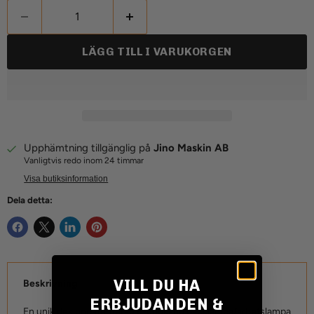
LÄGG TILL I VARUKORGEN
Upphämtning tillgänglig på
Jino Maskin AB
Vanligtvis redo inom 24 timmar
Visa butiksinformation
Dela detta:
VILL DU HA
Beskrivning
ERBJUDANDEN &
En unik designpatenterad E-godkänd backlampa/arbetslampa