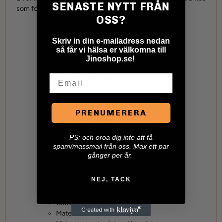
SENASTE NYTT FRÅN
som förbrukar mindre ström, men levererar mer lumen.
OSS?
Color housing
Black
Unit
PCS
Skriv in din e-mailadress nedan
Type of Lamp
LED
så får vi hälsa er välkomna till
PCS LED´s
9
Jinoshop.se!
Voltage (V DC)
12-32V DC
Email
Theoretical effect (w) 12V
27
Theoretical effect (w) 24V
27
Consumption (w) 12V
17,5
Consumption (w) 24V
17,5
PRENUMERERA
Theoretical lumen
1710
Actual lumen
1250
P
S: och oroa dig inte att få
1 LUX @ m
63
spam/massmail från oss. Max ett par
Kelvin
6000
gånger per år.
IP-class
67/69K
Color lens
Clear
NEJ, TACK
Beam pattern
Flood
Connection
DT
Cable length (mm)
520
Material bracket
Stainless steel