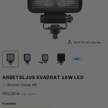
Tryck för att zooma
ARBETSLJUS KVADRAT 18W LED
av
Strands Group AB
Aktuellt pris
655,00 kr
(Inkl. moms)
Kvantitet