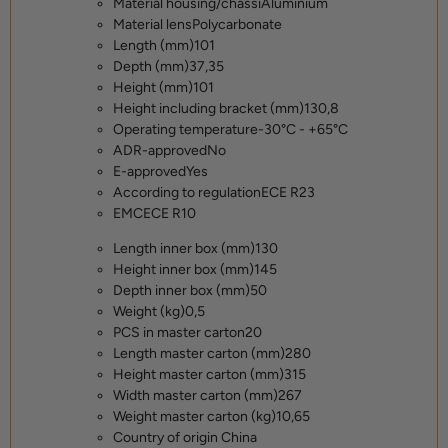
Material housing/chassi
Aluminium
Material lens
Polycarbonate
Length (mm)
101
Depth (mm)
37,35
Height (mm)
101
Height including bracket (mm)
130,8
Operating temperature
-30°C - +65°C
ADR-approved
No
E-approved
Yes
According to regulation
ECE R23
EMC
ECE R10
Length inner box (mm)
130
Height inner box (mm)
145
Depth inner box (mm)
50
Weight (kg)
0,5
PCS in master carton
20
Length master carton (mm)
280
Height master carton (mm)
315
Width master carton (mm)
267
Weight master carton (kg)
10,65
Country of origin
China