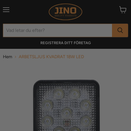
Meny
Visa
varuk
REGISTRERA DITT FÖRETAG
Hem
ARBETSLJUS KVADRAT 18W LED