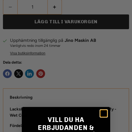
LÄGG TILL I VARUKORGEN
Upphämtning tillgänglig på
Jino Maskin AB
Vanligtvis redo inom 24 timmar
Visa butiksinformation
Dela detta:
Beskrivning
Lackskydda ditt fordon snabbt och enkelt med Amplify -
Wet Coat
VILL DU HA
Fördelar:
ERBJUDANDEN &