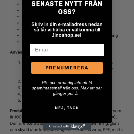
SENASTE NYTT FRÅN
Skapar enastående avrinning och glans
OSS?
Utspädningsbar
Extremt enkel att applicera
Fungerar på alla ytor och fordon
Skriv in din e-mailadress nedan
Lång hållbarhet
så får vi hälsa er välkomna till
Jinoshop.se!
100% biologiskt nedbrytbar och ingen faromärkning
Fri från PFAS och VOC
Email
Användningsinstruktioner:
Tvätta fordonet noggrant. Undvik schampon med
PRENUMERERA
avrinning, som Purify S+. Om du använder sådana
schampon, späd ut Amplify med vatten.
Spraya på blöt yta.
P
S: och oroa dig inte att få
Spola av noggrant.
spam/massmail från oss. Max ett par
gånger per år.
Torka med en mikrofiberduk.
Klart!
NEJ, TACK
Produktinformation:
AMPLIFY är en keramisk wet coat som
är 100% biologiskt nedbrytbar och fri från PFAS och VOC.
Den är enkel att använda och ger fantastisk avrinning, glans
och skydd utan krångel. Fungerar lika bra på wrap, PPF, matta