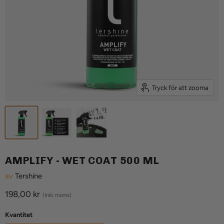
Tryck för att zooma
AMPLIFY - WET COAT 500 ML
av
Tershine
Aktuellt pris
198,00 kr
(Inkl. moms)
Kvantitet