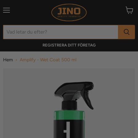
Meny
Visa
varuk
REGISTRERA DITT FÖRETAG
Hem
Amplify - Wet Coat 500 ml