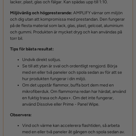
lacker, plast, glas och fälgar. Kan spädas upp till 1:10.
Miljövänlig och högpresterande:
AMPLIFY värnar om miljön
och dig utan att kompromissa med prestandan. Den fungerar
på de flesta material som lack, glas, plast, gelcoat, aluminium
och gummi. Produkten är mycket dryg och kan användas på
torr bil.
Tips för bästa resultat:
Undvik direkt solljus.
Se till att ytan är sval och ordentligt rengjord. Börja
med en eller två paneler och spola sedan av för att se
hur produkten fungerar i din miljö.
Om det uppstår flammor, buffa bort dem med en
mikrofiberduk. Om flammorna redan har härdat, använd
en fuktig trasa och Apex+. Om det inte fungerar,
använd Dissolve eller Prime - Panel Wipe.
Observera:
Vind och värme kan accelerera flashtiden, så arbeta
med en eller två paneler åt gången och spola sedan av.