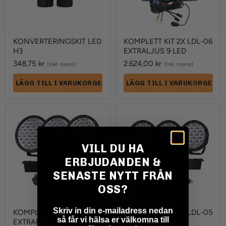
KONVERTERINGSKIT LED
KOMPLETT KIT 2X LDL-06
H3
EXTRALJUS 9 LED
348,75 kr
2.624,00 kr
(Inkl. moms)
(Inkl. moms)
LÄGG TILL I VARUKORGEN
LÄGG TILL I VARUKORGEN
KOMPLETT
KOMPLETT
KIT
KIT
3X
3X
LDL-
LDL-
06
05
VILL DU HA
EXTRALJUS
EXTRALJUS
ERBJUDANDEN &
9
7
LED
LED
SENASTE NYTT FRÅN
OSS?
Skriv in din e-mailadress nedan
KOMPLETT KIT 3X LDL-06
KOMPLETT KIT 3X LDL-05
så får vi hälsa er välkomna till
EXTRALJUS 9 LED
EXTRALJUS 7 LED