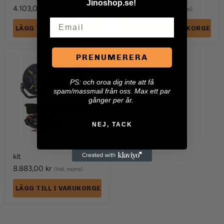
Jinoshop.se!
4.103,00 kr
3.485,00 kr
(Inkl. moms)
(Inkl. moms)
Email
LÄGG TILL I VARUKORGEN
LÄGG TILL I VARUKORGEN
PRENUMERERA
kit
P
S: och oroa dig inte att få
spam/massmail från oss. Max ett par
gånger per år.
NEJ, TACK
kit
8.883,00 kr
(Inkl. moms)
LÄGG TILL I VARUKORGEN