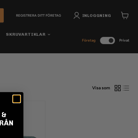
INLOGGNING
REGISTRERA DITT FÖRETAG
Visa
varukor
SKRUVARTIKLAR
Företag
Privat
Visa som
 &
FRÅN