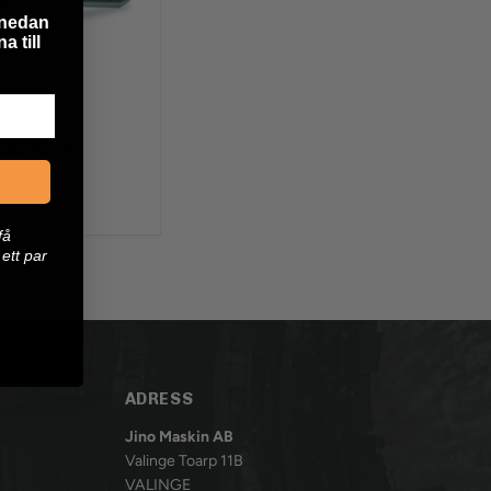
 nedan
a till
kalle AL/ST
oms)
få
ett par
ADRESS
Jino Maskin AB
Valinge Toarp 11B
VALINGE