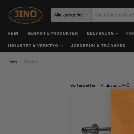
Alla kategorier
HEM
SENASTE PRODUKTER
BELYSNING
FO
INDUSTRI & VERKTYG
JORDBRUK & TRÄDGÅRD
Hem
Blindnit
Sortera efter
Blindnit
A4/A4