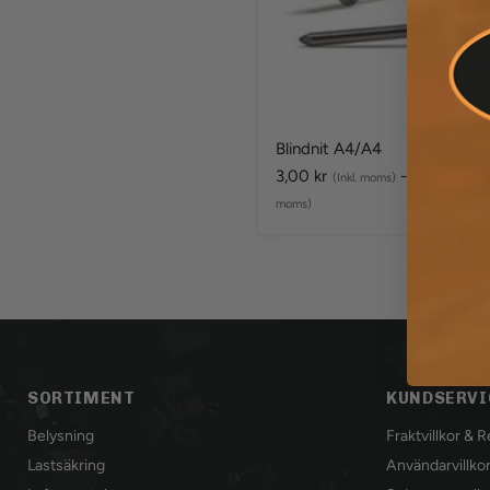
Blindnit A4/A4
3,00 kr
-
4,00 kr
(Inkl. moms)
(Inkl
moms)
SORTIMENT
KUNDSERVI
Belysning
Fraktvillkor & 
Lastsäkring
Användarvillko