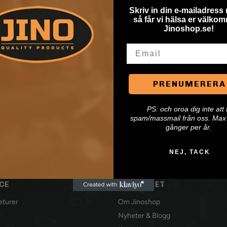
Skriv in din e-mailadress
så får vi hälsa er välkomn
Jinoshop.se!
Email
Blindnit AL/ST
Blindnit stors
1,00 kr
1,00 kr
PRENUMERERA
.
(Inkl. moms)
(Inkl. m
P
S: och oroa dig inte att 
spam/massmail från oss. Max 
gånger per år.
NEJ, TACK
CE
FÖRETAGET
Returer
Om Jinoshop
r
Nyheter & Blogg