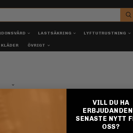
RDONSVÅRD
LASTSÄKRING
LYFTUTRUSTNING
KLÄDER
ÖVRIGT
VILL DU HA
Blindnit
Blindnit
AL/ST
storskalle
ERBJUDANDEN
AL/ST
SENASTE NYTT 
OSS?