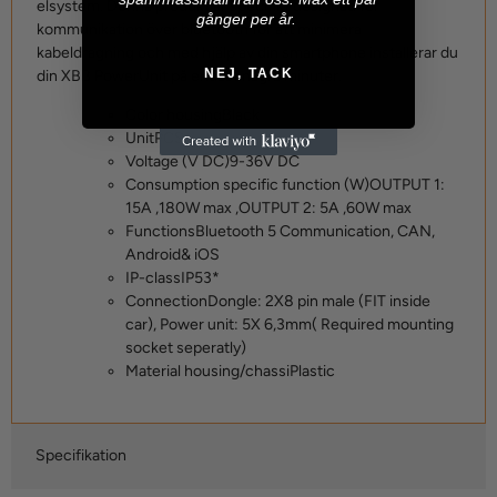
elsystem. Denna produkt är specifikt designad för
gånger per år.
kommunikation över bluetooth för att minimera
kabeldragning och med hjälp av din smartphone installerar du
NEJ, TACK
din XBB PowerUnit på endast några minuter.
Color housing
Black
Unit
PCS
Voltage (V DC)
9-36V DC
Consumption specific function (W)
OUTPUT 1:
15A ,180W max ,OUTPUT 2: 5A ,60W max
Functions
Bluetooth 5 Communication, CAN,
Android& iOS
IP-class
IP53*
Connection
Dongle: 2X8 pin male (FIT inside
car), Power unit: 5X 6,3mm( Required mounting
socket seperatly)
Material housing/chassi
Plastic
Specifikation