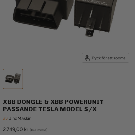
Tryck för att zooma
XBB DONGLE & XBB POWERUNIT
PASSANDE TESLA MODEL S/X
av
JinoMaskin
Aktuellt pris
2.749,00 kr
(Inkl. moms)