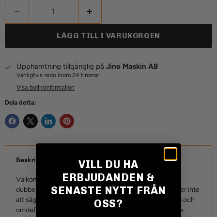
LÄGG TILL I VARUKORGEN
Upphämtning tillgänglig på
Jino Maskin AB
Vanligtvis redo inom 24 timmar
Visa butiksinformation
Dela detta:
Beskrivning
VILL DU HA
ERBJUDANDEN &
Välkommen till framtiden. Det här är Siberia DR. En
SENASTE NYTT FRÅN
dubbelradig LED-ramp, skapad för ditt fordon. Det räcker inte
att säga att den är nytänkande. Siberia tänjer gränserna och
OSS?
omdefinierar vad en LED-ramp är. Vi pratar banbrytande