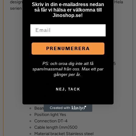
design i kombination med revolutionerande funktioner. Hela
Skriv in din e-mailadress nedan
serien är E-godkänd.
så får vi hälsa er välkomna till
Jinoshop.se!
Color housing
Black
Unit
PCS
Email
Type of Product
LED
Voltage (V DC)
10-40V DC
Theoretical effect (w) 24V
200
PRENUMERERA
Consumption (W)
91
Consumption specific function (W)
White
P
S: och oroa dig inte att få
position light: 5,5 Amber position light: 14,5
spam/massmail från oss. Max ett par
Theoretical lumen
16000
gånger per år.
Actual lumen
6316
1 LUX @ m
450
Kelvin
6000
NEJ, TACK
IP-class
67/69K
Color lens
Clear
Beam pattern
Combo
Position light
Yes
Connection
DT-4
Cable length (mm)
500
Material bracket
Stainless steel