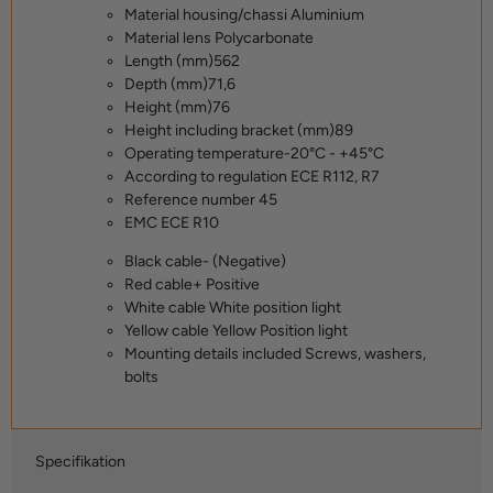
Material housing/chassi
Aluminium
Material lens
Polycarbonate
Length (mm)
562
Depth (mm)
71,6
Height (mm)
76
Height including bracket (mm)
89
Operating temperature
-20°C - +45°C
According to regulation
ECE R112, R7
Reference number
45
EMC
ECE R10
Black cable
- (Negative)
Red cable
+ Positive
White cable
White position light
Yellow cable
Yellow Position light
Mounting details included
Screws, washers,
bolts
Specifikation