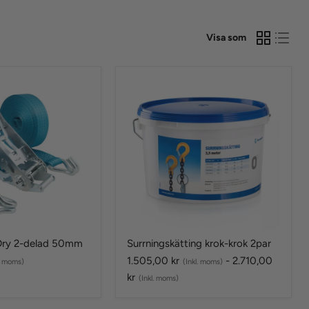
Visa som
Surrningskätting
krok-
krok
2par
Dry 2-delad 50mm
Surrningskätting krok-krok 2par
1.505,00 kr
-
2.710,00
l. moms)
(Inkl. moms)
kr
(Inkl. moms)