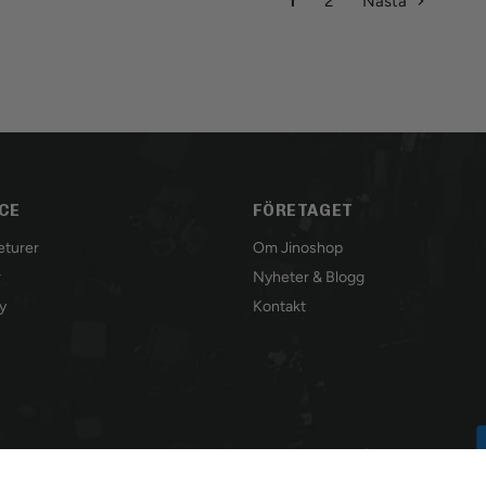
1
2
Nästa
CE
FÖRETAGET
Returer
Om Jinoshop
r
Nyheter & Blogg
y
Kontakt