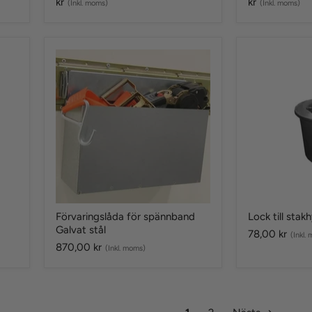
kr
kr
(Inkl. moms)
(Inkl. moms)
Förvaringslåda
Lock
för
till
spännband
stakhylsa
Galvat
stål
Förvaringslåda för spännband
Lock till stak
Galvat stål
78,00 kr
(Inkl.
870,00 kr
(Inkl. moms)