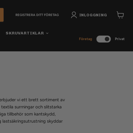
INLOGGNING
REGISTRERA DITT FÖRETAG
Visa
varukor
SKRUVARTIKLAR
Företag
Privat
erbjuder vi ett brett sortiment av
extila surrningar och slitstarka
diga tillbehör som kantskydd,
g lastsäkringsutrustning skyddar