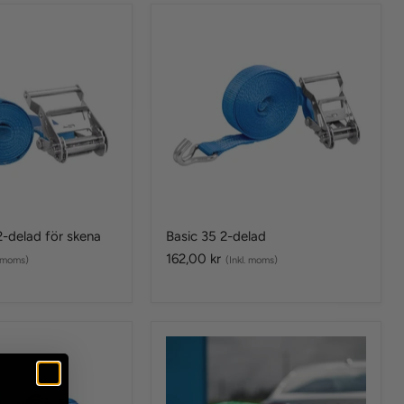
Basic
35
2-
delad
-delad för skena
Basic 35 2-delad
162,00 kr
. moms)
(Inkl. moms)
aket
Lastnät
1,6x2,8m
För
släpkärra