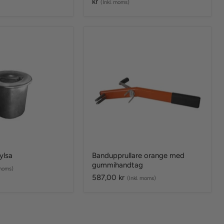
kr
(Inkl. moms)
Bandupprullare
orange
med
gummihandtag
hylsa
Bandupprullare orange med
gummihandtag
 moms)
587,00 kr
(Inkl. moms)