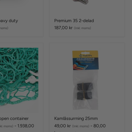
eavy duty
Premium 35 2-delad
187,00 kr
 moms)
(Inkl. moms)
Kamlåssurrning
25mm
ppen container
Kamlåssurrning 25mm
-
1.938,00
49,00 kr
-
80,00
nkl. moms)
(Inkl. moms)