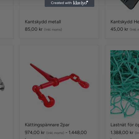
Kantskydd metall
Kantskydd H
85,00 kr
45,00 kr
(Inkl. moms)
(Inkl.
Kättingspännare
Lastnät
2par
för
öppen
container
Kättingspännare 2par
Lastnät för ö
974,00 kr
-
1.448,00
1.388,00 kr
(Inkl. moms)
(I