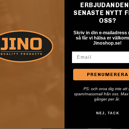
ERBJUDANDEN
SENASTE NYTT 
OSS?
Skriv in din e-mailadress
så får vi hälsa er välkomn
Jinoshop.se!
Kamlåssurrning 25 mm
Spännbandspa
Sortimentslåda
Email
2.199,00 kr
(In
1.012,00 kr
(Inkl. moms)
PRENUMERERA
Kantskydd
Kantskydd
metall
Heavy
P
S: och oroa dig inte att 
duty
spam/massmail från oss. Max 
gånger per år.
NEJ, TACK