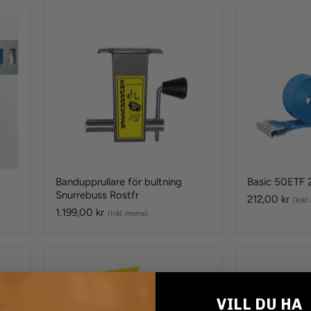
Bandupprullare
Basic
för
50ETF
bultning
2-
Snurrebuss
delad
Rostfr
för
skena
Bandupprullare för bultning
Basic 50ETF 2
Snurrebuss Rostfr
212,00 kr
(Inkl
1.199,00 kr
(Inkl. moms)
Kamlåssurrning
Spännbandsp
25
28
mm
Delar
Sortimentslåda
VILL DU HA