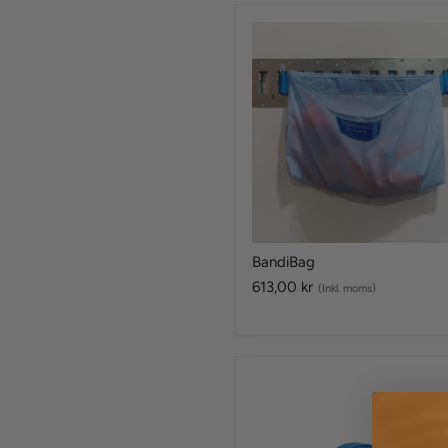
BandiBag
BandiBag
613,00 kr
(Inkl. moms)
Basic
25
2-
delad