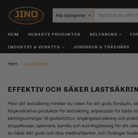
Alla kategorier
HEM
SENASTE PRODUKTER
BELYSNING
FO
INDUSTRI & VERKTYG
JORDBRUK & TRÄDGÅRD
Hem
Lastsäkring
EFFEKTIV OCH SÄKER LASTSÄKRI
Med rätt lastsäkring minskar du risken för att gods förskjuts, sk
högkvalitativa produkter för lastsäkring, anpassade för både sto
kättingsurrningar till godsstöttor, engångslastsäkring och prakt
stoppklossar, spännare, kamlås och surrningsbeslag för att säker
du både ditt gods och dina medtrafikanter, och förlänger livslä