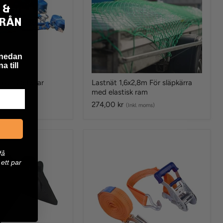
med
 &
elastisk
ram
FRÅN
 nedan
a till
ket 28 Delar
Lastnät 1,6x2,8m För släpkärra
med elastisk ram
kl. moms)
274,00 kr
(Inkl. moms)
Premium
35
få
2-
ett par
delad