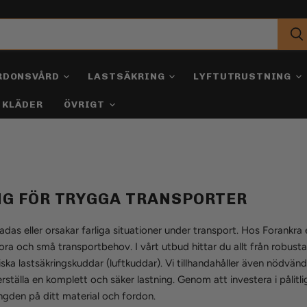
RDONSVÅRD
LASTSÄKRING
LYFTUTRUSTNING
KLÄDER
ÖVRIGT
NG FÖR TRYGGA TRANSPORTER
adas eller orsakar farliga situationer under transport. Hos Forankra 
ra och små transportbehov. I vårt utbud hittar du allt från robusta t
iska lastsäkringskuddar (luftkuddar). Vi tillhandahåller även nödvän
ställa en komplett och säker lastning. Genom att investera i pålitli
ngden på ditt material och fordon.