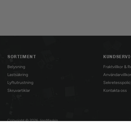
SORTIMENT
KUNDSERVI
Belysning
Fraktvillkor & 
Lastsäkring
Användarvillko
Lyftutrustning
Sekretesspolic
Skruvartiklar
Kontakta oss
Copyright © 2026 JinoMaskin .
Powered by Shopify